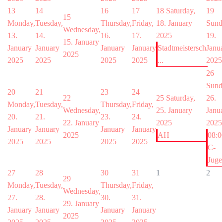
13
14
16
17
18
Saturday,
19
15
Monday,
Tuesday,
Thursday,
Friday,
18. January
Sund
Wednesday,
13.
14.
16.
17.
2025
19.
15. January
January
January
January
January
Stadtmeistersch
Janu
2025
2025
2025
2025
2025
...
2025
26
Sund
20
21
23
24
22
25
Saturday,
26.
Monday,
Tuesday,
Thursday,
Friday,
Wednesday,
25. January
Janu
20.
21.
23.
24.
22. January
2025
2025
January
January
January
January
2025
AH
08:0
2025
2025
2025
2025
C-
Jug
27
28
30
31
1
2
29
Monday,
Tuesday,
Thursday,
Friday,
Wednesday,
27.
28.
30.
31.
29. January
January
January
January
January
2025