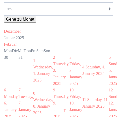
Gehe zu Monat
Dezember
Januar 2025
Februar
Mon
Die
Mit
Don
Fre
Sam
Son
30
31
2
3
5
1
Thursday,
Friday,
Sund
Wednesday,
4
Saturday, 4.
2.
3.
5.
1. January
January 2025
January
January
Janu
2025
2025
2025
2025
6
7
9
10
12
8
Monday,
Tuesday,
Thursday,
Friday,
Sund
Wednesday,
11
Saturday, 11.
6.
7.
9.
10.
12.
8. January
January 2025
January
January
January
January
Janu
2025
2025
2025
2025
2025
2025