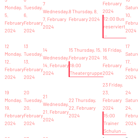
February
7
Monday,
Tuesday,
Satur
2024
Wednesday,
8
Thursday, 8.
5.
6.
10.
12:00 Bus
7. February
February 2024
February
February
Febru
reserviert
2024
2024
2024
2024
...
12
13
17
14
15
Thursday, 15.
16
Friday,
Monday,
Tuesday,
Satur
Wednesday,
February 2024
16.
12.
13.
17.
14. February
18:00
February
February
February
Febru
2024
Theatergruppe
2024
2024
2024
2024
23
Friday,
19
20
23.
24
21
Monday,
Tuesday,
22
Thursday,
February
Satur
Wednesday,
19.
20.
22. February
2024
24.
21. February
February
February
2024
15:00
Febru
2024
2024
2024
Trainer
2024
Schulun ...