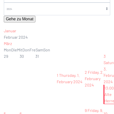
Gehe zu Monat
Januar
Februar 2024
März
Mon
Die
Mit
Don
Fre
Sam
Son
29
30
31
3
Satur
3.
2
Friday, 2.
1
Thursday, 1.
Febru
February
February 2024
2024
2024
13:00
Alte
Herr
9
Friday, 9.
5
6
10