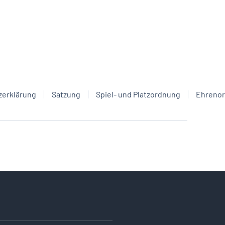
zerklärung
Satzung
Spiel- und Platzordnung
Ehreno