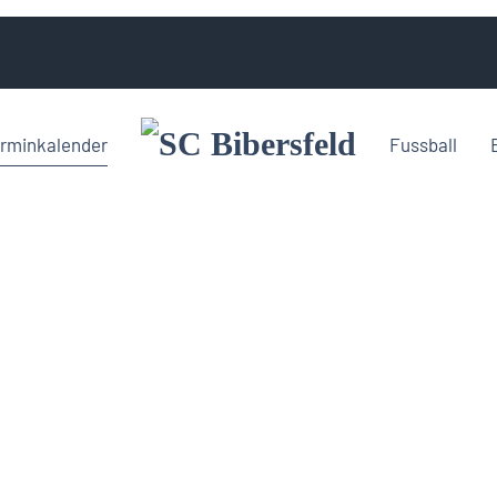
rminkalender
Fussball