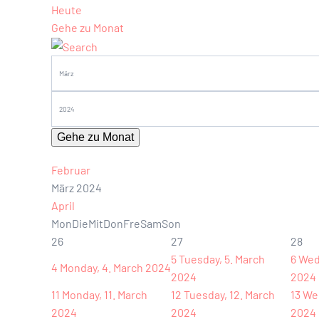
Heute
Gehe zu Monat
Gehe zu Monat
Februar
März 2024
April
Mon
Die
Mit
Don
Fre
Sam
Son
26
27
28
5
Tuesday, 5. March
6
Wed
4
Monday, 4. March 2024
2024
2024
11
Monday, 11. March
12
Tuesday, 12. March
13
Wed
2024
2024
2024