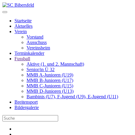
Startseite
Aktuelles
Verein
Vorstand
Ausschuss
Vereinsheim
Terminkalender
Fussball
Aktive (1. und 2. Mannschaft)
Senior/in Ü 32
MMB A-Junioren (U19)
MMB B-Junioren (U17)
MMB C-Junioren (U15)
MMB D-Junioren (U13)
Bambinis (U7), F-Jugend (U9), E-Jugend (U11)
Breitensport
Bildergalerie