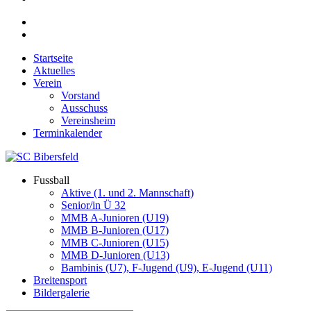
Startseite
Aktuelles
Verein
Vorstand
Ausschuss
Vereinsheim
Terminkalender
Fussball
Aktive (1. und 2. Mannschaft)
Senior/in Ü 32
MMB A-Junioren (U19)
MMB B-Junioren (U17)
MMB C-Junioren (U15)
MMB D-Junioren (U13)
Bambinis (U7), F-Jugend (U9), E-Jugend (U11)
Breitensport
Bildergalerie