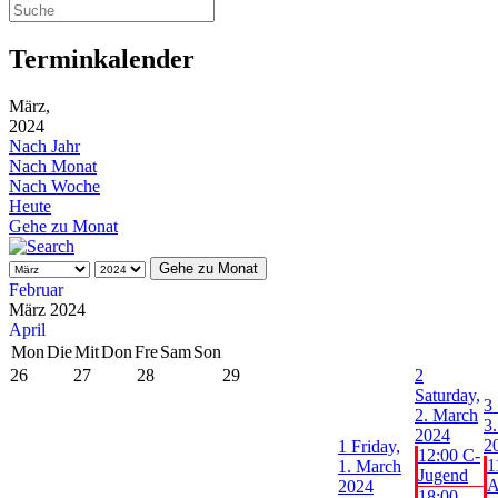
Terminkalender
März,
2024
Nach Jahr
Nach Monat
Nach Woche
Heute
Gehe zu Monat
Gehe zu Monat
Februar
März 2024
April
Mon
Die
Mit
Don
Fre
Sam
Son
26
27
28
29
2
Saturday,
3
2. March
3
2024
2
1
Friday,
12:00 C-
1
1. March
Jugend
A
2024
18:00