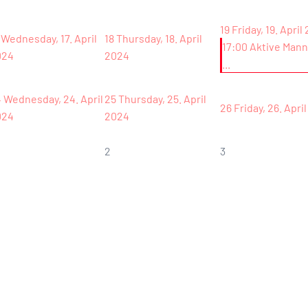
19
Friday, 19. April
Wednesday, 17. April
18
Thursday, 18. April
17:00 Aktive Man
024
2024
...
4
Wednesday, 24. April
25
Thursday, 25. April
26
Friday, 26. Apri
024
2024
2
3