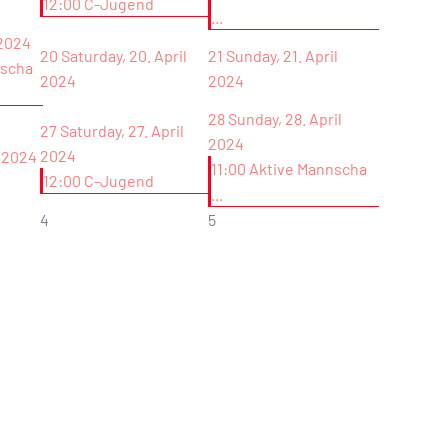
12:00 C-Jugend
...
 2024
20
Saturday, 20. April
21
Sunday, 21. April
nscha
2024
2024
28
Sunday, 28. April
27
Saturday, 27. April
2024
2024
l 2024
11:00 Aktive Mannscha
12:00 C-Jugend
...
4
5