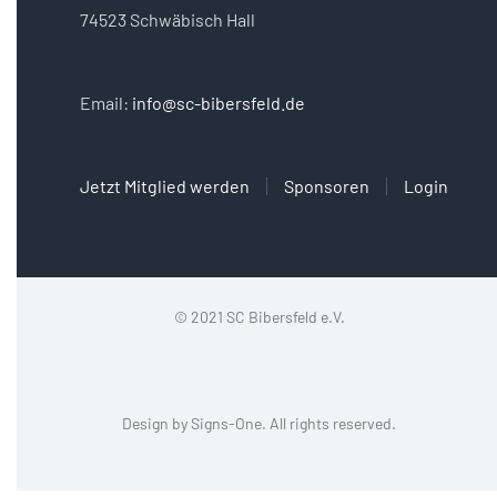
74523 Schwäbisch Hall
Email:
info@sc-bibersfeld.de
Jetzt Mitglied werden
Sponsoren
Login
© 2021 SC Bibersfeld e.V.
Design by
Signs-One
. All rights reserved.