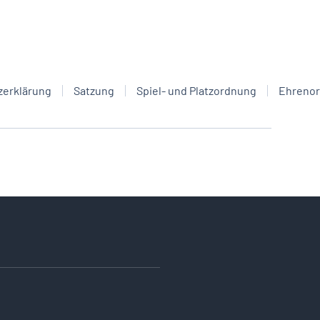
zerklärung
Satzung
Spiel- und Platzordnung
Ehreno