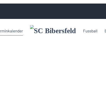
rminkalender
Fussball