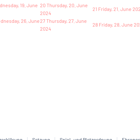
nesday, 19. June
20
Thursday, 20. June
21
Friday, 21. June 20
2024
dnesday, 26. June
27
Thursday, 27. June
28
Friday, 28. June 2
2024
zerklärung
Satzung
Spiel- und Platzordnung
Ehreno