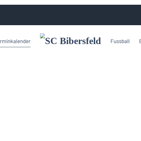
rminkalender
Fussball