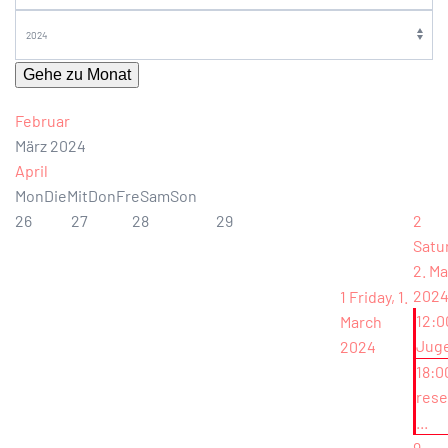
Gehe zu Monat
Februar
März 2024
April
Mon
Die
Mit
Don
Fre
Sam
Son
26
27
28
29
2
Satu
2. M
202
1
Friday, 1.
12:0
March
Jug
2024
18:0
rese
...
9