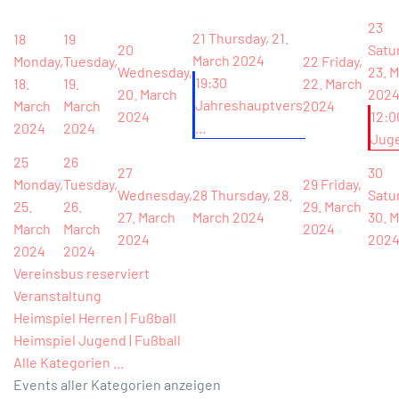
23
21
Thursday, 21.
18
19
20
Satu
March 2024
Monday,
Tuesday,
22
Friday,
Wednesday,
23. 
19:30
18.
19.
22. March
20. March
202
Jahreshauptvers
March
March
2024
2024
12:0
...
2024
2024
Jug
25
26
27
30
Monday,
Tuesday,
29
Friday,
Wednesday,
28
Thursday, 28.
Satu
25.
26.
29. March
27. March
March 2024
30. 
March
March
2024
2024
202
2024
2024
Vereinsbus reserviert
Veranstaltung
Heimspiel Herren | Fußball
Heimspiel Jugend | Fußball
Alle Kategorien ...
Events aller Kategorien anzeigen