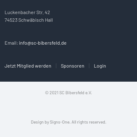
Luckenbacher Str. 42
74523 Schwäbisch Hall
Email:
info@sc-bibersfeld.de
Jetzt Mitglied werden
Sponsoren
Login
© 2021 SC Bibersfeld e.V.
Design by
Signs-One
. All rights reserved.