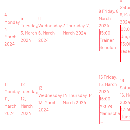
Satu
8
Friday, 8.
9. M
4
5
6
March
202
Monday,
Tuesday,
Wednesday,
7
Thursday, 7.
2024
08:0
4.
5. March
6. March
March 2024
15:00
Jug
March
2024
2024
Trainer
2024
15:0
Schulun ...
rese
...
15
Friday,
16
11
12
15. March
Satu
13
Monday,
Tuesday,
2024
16. M
Wednesday,
14
Thursday, 14.
11.
12.
16:00
202
13. March
March 2024
March
March
Aktive
12:4
2024
2024
2024
Mannscha
Jug
...